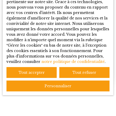
pertinente sur notre site. Grace à ces technologies,
nous pouvons vous proposer du contenu en rapport
avec vos centres d'intérêt. Ils nous permettent
également d'améliorer la qualité de nos services et la
convivialité de notre site internet. Nous utiliserons
NICOLAS MATHY
uniquement les données personnelles pour lesquelles
Agent Commercial
vous avez donné votre accord. Vous pouvez les
modifier à n'importe quel moment via la rubrique
″Gérer les cookies″ en bas de notre site, à l'exception
+33 6 98 55 17 44
des cookies essentiels à son fonctionnement. Pour
plus d'informations sur vos données personnelles,
Envoyer un e-mail
veuillez consulter
notre politique de confidentialité
.
En savoir +
Tout accepter
Tout refuser
Personnaliser