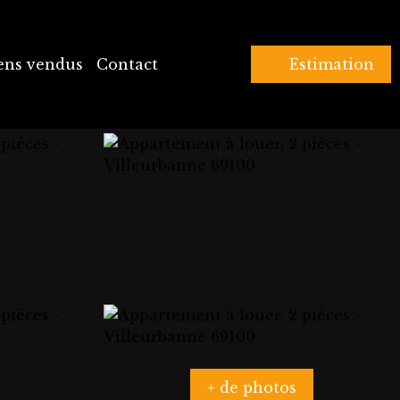
ens vendus
Contact
Estimation
+ de photos