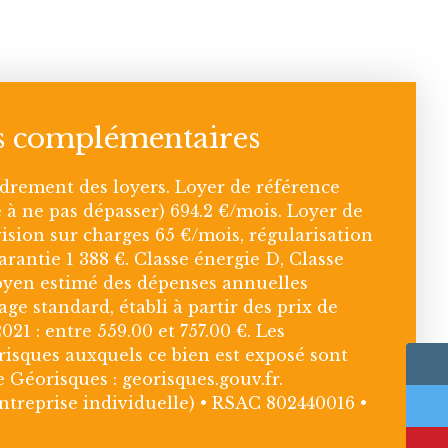
s complémentaires
rement des loyers. Loyer de référence
 à ne pas dépasser) 694.2 €/mois. Loyer de
ision sur charges 65 €/mois, régularisation
rantie 1 388 €. Classe énergie D, Classe
yen estimé des dépenses annuelles
ge standard, établi à partir des prix de
021 : entre 559.00 et 757.00 €. Les
risques auxquels ce bien est exposé sont
e Géorisques : georisques.gouv.fr.
treprise individuelle) • RSAC 802440016 •