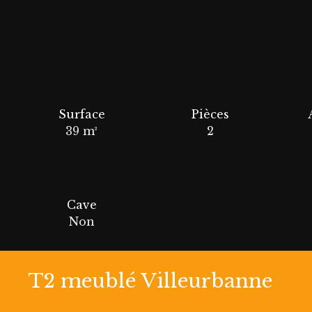
Surface
Pièces
39
m²
2
Cave
Non
T2 meublé Villeurbanne