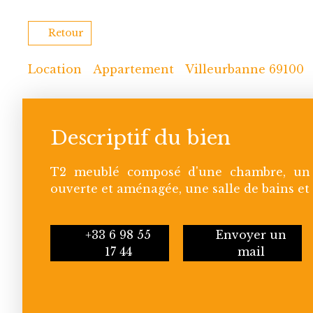
Retour
Location
Appartement
Villeurbanne 69100
Descriptif du bien
T2 meublé composé d'une chambre, un 
ouverte et aménagée, une salle de bains et
+33 6 98 55
Envoyer un
17 44
mail