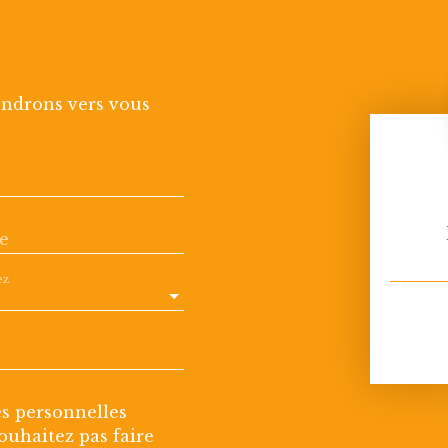
endrons vers vous
e
ez
es personnelles
uhaitez pas faire