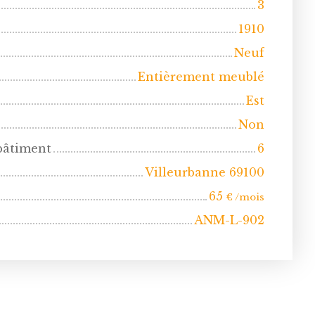
3
1910
Neuf
Entièrement meublé
Est
Non
bâtiment
6
Villeurbanne 69100
65
€ /mois
ANM-L-902