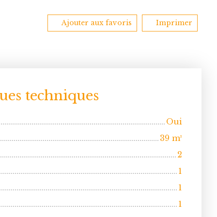
Ajouter aux favoris
Imprimer
0
ques techniques
Oui
39
m²
2
1
1
1