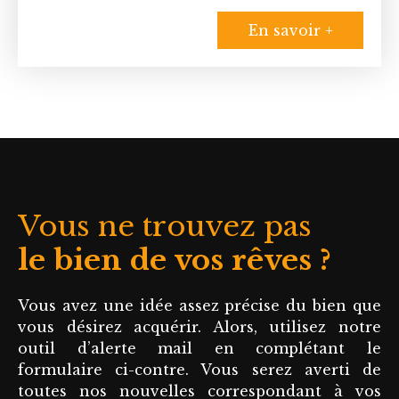
copropriété livrée
En savoir +
en 2022, au 2e
étage avec second
étage avec
ascenseur,
Découvrez ce bel
appartement
traversant, de type
T3 de 65,5 m²
disposant d'une
Vous ne trouvez pas
belle entrée avec
placard, d'une
le bien de vos rêves ?
pièce de vie
ouverte sur une
Vous avez une idée assez précise du bien que
cuisine aménagée
vous désirez acquérir. Alors, utilisez notre
et donnant sur un
outil d’alerte mail en complétant le
grand balcon de 10
formulaire ci-contre. Vous serez averti de
m², de deux
toutes nos nouvelles correspondant à vos
chambres avec