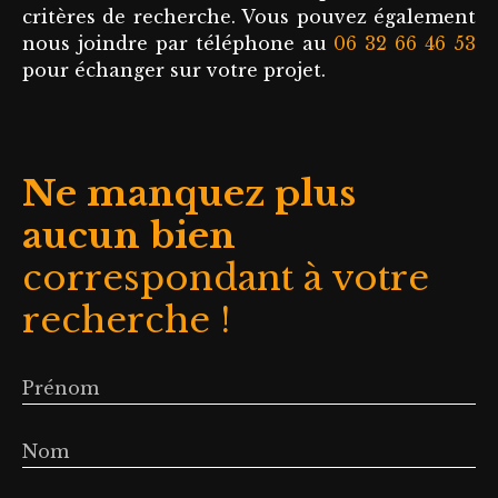
critères de recherche. Vous pouvez également
parquet une avec
nous joindre par téléphone au
06 32 66 46 53
placards
pour échanger sur votre projet.
aménagés, d'une
salle d'eau et de
toilettes séparés.
Chauffage
Ne manquez plus
individuel gaz,
eau individuelle.
aucun bien
Et un garage en
sous-sol
correspondant à votre
complètent ce
recherche !
bien, disponible
immédiatement.
Loyer mensuel :
Prénom
818 euros + 30,52
euros de
provisions de
Nom
charges (charges