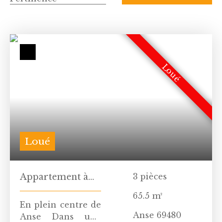
Loué
Loué
Appartement à
3
pièces
louer, 3 pièces -
65.5
m²
Anse 69480
En plein centre de
Anse 69480
Anse Dans une