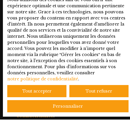
vous ne souhaitez pas faire l'objet de
expérience optimale et une communication pertinente
prospection commerciale par voie
sur notre site. Grace à ces technologies, nous pouvons
téléphonique, vous pouvez vous inscrire
vous proposer du contenu en rapport avec vos centres
d'intérêt. Ils nous permettent également d'améliorer la
gratuitement sur la liste d'opposition au
qualité de nos services et la convivialité de notre site
démarchage téléphonique, prévu par
internet. Nous utiliserons uniquement les données
l'article L223-1 du code de la
personnelles pour lesquelles vous avez donné votre
consommation, sur le site Internet
accord. Vous pouvez les modifier à n'importe quel
www.bloctel.gouv.fr ou par courrier
moment via la rubrique ″Gérer les cookies″ en bas de
adressé à :
notre site, à l'exception des cookies essentiels à son
fonctionnement. Pour plus d'informations sur vos
données personnelles, veuillez consulter
Société Worldline, Service Bloctel, CS
notre politique de confidentialité
.
61311, 41013 BLOIS CEDEX.
Tout accepter
Tout refuser
Pour en savoir plus sur le traitement de
vos données personnelles, veuillez
Personnaliser
consulter notre
politique de
confidentialité
.