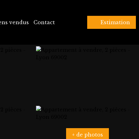
ens vendus
Contact
Estimation
+ de photos