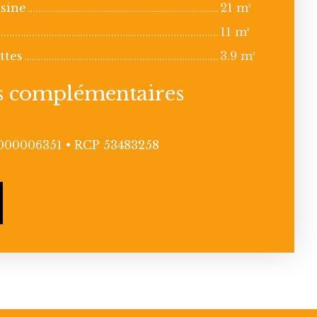
isine
21 m²
11 m²
ttes
3.9 m²
s complémentaires
000006351 • RCP 53483258