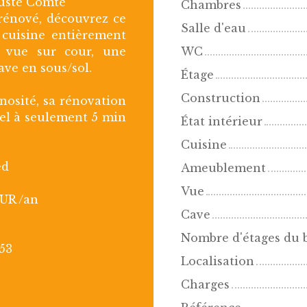
uste Comte
Chambres
rénové, découvrez ce
Salle d'eau
 cuisine entièrement
c vue sur cour, une
WC
ave en sous/sol.
Étage
Construction
nosité, sa rénovation
el à seulement 5 min
État intérieur
Cuisine
ed
Ameublement
Vue
EUR /an
Cave
Nombre d'étages du 
53
Localisation
Charges