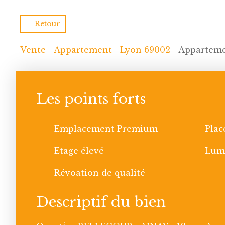
Retour
Vente
Appartement
Lyon 69002
Appartemen
Les points forts
Emplacement Premium
Plac
Etage élevé
Lum
Révoation de qualité
Descriptif du bien