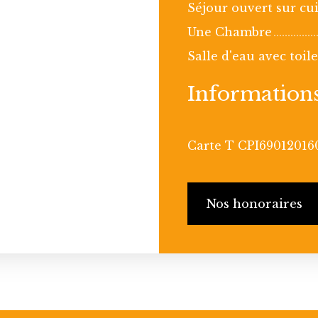
Séjour ouvert sur cu
Une Chambre
Salle d'eau avec toile
Information
Carte T CPI69012016
Nos honoraires