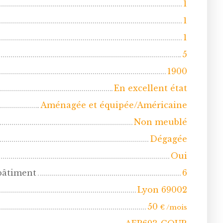
1
1
1
5
1900
En excellent état
Aménagée et équipée/Américaine
Non meublé
Dégagée
Oui
bâtiment
6
Lyon 69002
50
€ /mois