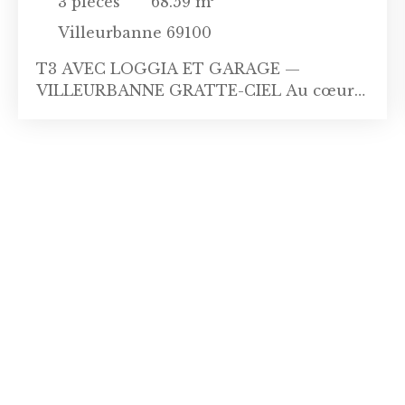
3
pièces
68.59
m²
Villeurbanne 69100
T3 AVEC LOGGIA ET GARAGE —
VILLEURBANNE GRATTE-CIEL Au cœur
du quartier des Gratte-Ciel et de toutes
ses commodités, découvrez cet
appartement T3 de 68,59 m², situé au 4ᵉ
étage avec ascenseur d’une résidence
construite en 2011. Fonctionnel et
agréable à vivre, il se compose d’une
entrée avec placard, d’une pièce de vie de
26 m² prolongée par une loggia de 4 m²,
d’une cuisine, de deux chambres avec
rangements, d’une salle de bains et de
toilettes séparées. Un dégagement doté de
placards supplémentaires complète
l’agencement. Un garage fermé de 12,80
m² en sous-sol est inclus avec