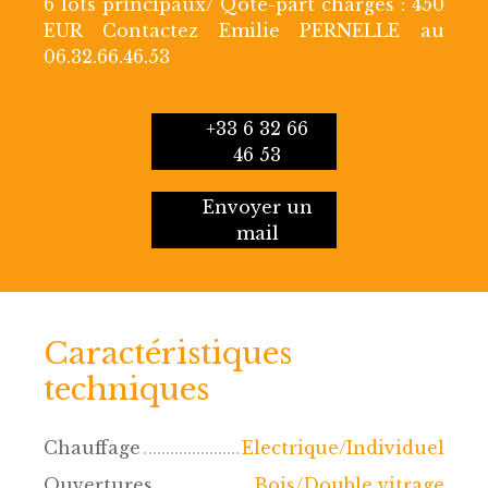
6 lots principaux/ Qote-part charges : 450
EUR Contactez Emilie PERNELLE au
06.32.66.46.53
+33 6 32 66
46 53
Envoyer un
mail
Caractéristiques
techniques
Chauffage
Electrique/Individuel
Ouvertures
Bois/Double vitrage