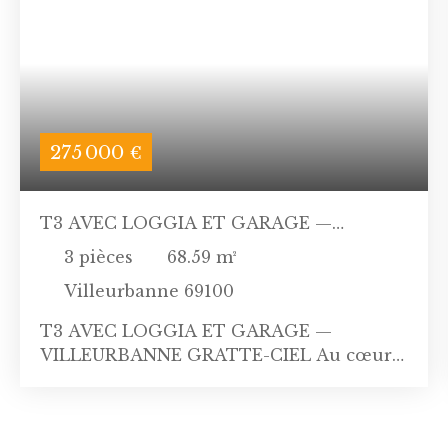
275 000
€
T3 AVEC LOGGIA ET GARAGE —
VILLEURBANNE GRATTE-CIEL
3
pièces
68.59
m²
Villeurbanne 69100
T3 AVEC LOGGIA ET GARAGE —
VILLEURBANNE GRATTE-CIEL Au cœur
du quartier des Gratte-Ciel et de toutes
ses commodités, découvrez cet
appartement T3 de 68,59 m², situé au 4ᵉ