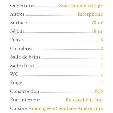
Ouvertures
Bois/Double vitrage
Autres
Interphone
Surface
73
m²
Séjour
18
m²
Pièces
3
Chambres
2
Salle de bains
1
Salle d'eau
1
WC
1
Étage
1
Construction
1905
État intérieur
En excellent état
Cuisine
Aménagée et équipée/Américaine