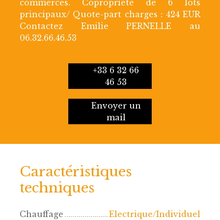
commerces. Copropriété de 6 lots
principaux/ Quote-part charges : 424 EUR
Contactez Emilie PERNELLE au
06.32.66.46.53
+33 6 32 66
46 53
Envoyer un
mail
Caractéristiques
techniques
Chauffage
Electrique/Individuel