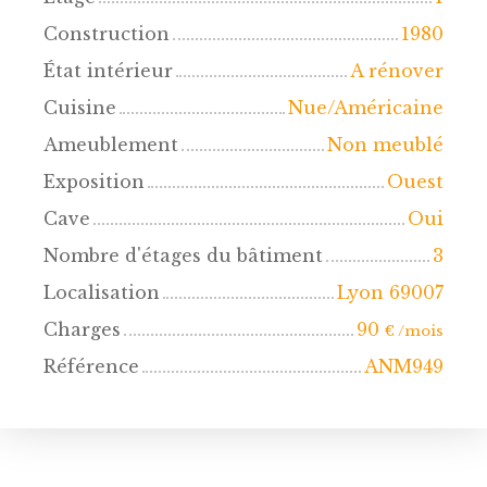
Construction
1980
État intérieur
A rénover
Cuisine
Nue/Américaine
Ameublement
Non meublé
Exposition
Ouest
Cave
Oui
Nombre d'étages du bâtiment
3
Localisation
Lyon 69007
Charges
90
€ /mois
Référence
ANM949