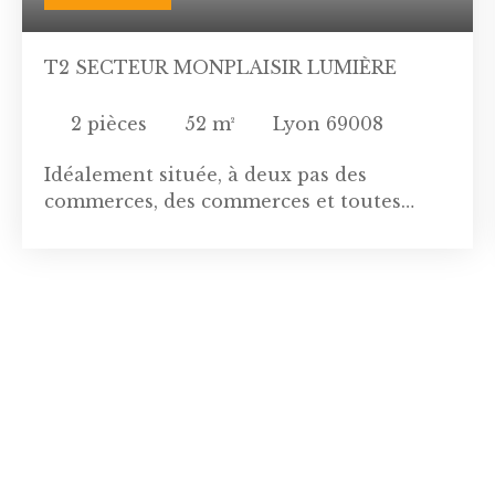
T2 SECTEUR MONPLAISIR LUMIÈRE
2
pièces
52
m²
Lyon 69008
Idéalement située, à deux pas des
commerces, des commerces et toutes
commodités. Métro D arrêt Monplaisir-
Lumière, Tramway T2. Au sein d'une
copropriété cossue et bien entretenue, cet
appartement de 52m² se compose d'une
entrée desservant un agréable séjour, une
chambre et une cuisine. Traversant EST-
OUEST cet appartement au calme offre
des volumes de vie confortables et tout le
confort nécessaire. Appartement
entièrement rafraîchi, double vitrage
neuf. Les charges comprennent l'eau