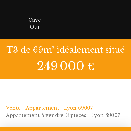
Cave
Oui
T3 de 69m² idéalement situé
249 000
€
Vente
Appartement
Lyon 69007
Appartement à vendre, 3 pièces - Lyon 69007