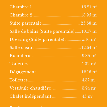
Chambre 1
16.21 m²
Chambre 2
13.95 m²
Suite parentale
25.68 m²
Salle de bains (Suite parentale)
10.57 m²
Dressing (Suite parentale)
5.16 m²
Salle d'eau
12.64 m²
Buanderie
9.85 m²
Toilettes
1.32 m²
Dégagement
12.16 m²
Toilettes
4.37 m²
Vestibule chaudière
3.94 m²
Chalet indépendant
45 m²