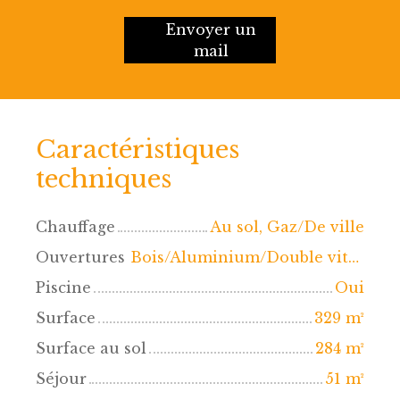
Envoyer un
mail
Caractéristiques
techniques
Chauffage
Au sol, Gaz/De ville
Ouvertures
Bois/Aluminium/Double vitrage
Piscine
Oui
Surface
329
m²
Surface au sol
284
m²
Séjour
51
m²