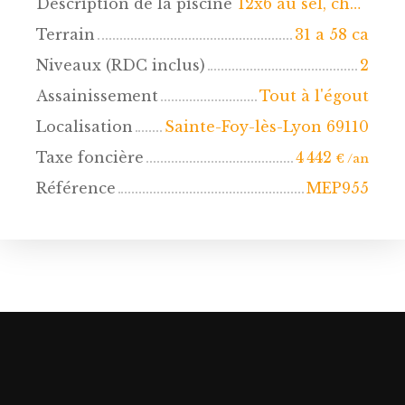
Description de la piscine
12x6 au sel, chauffée par PAC
Terrain
31 a 58 ca
Niveaux (RDC inclus)
2
Assainissement
Tout à l'égout
Localisation
Sainte-Foy-lès-Lyon 69110
Taxe foncière
4 442
€ /an
Référence
MEP955