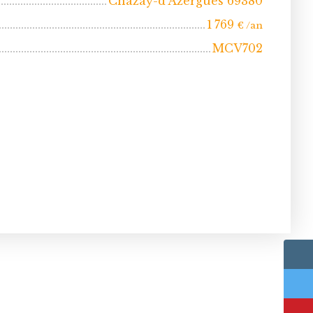
Chazay-d'Azergues 69380
1 769
€ /an
MCV702