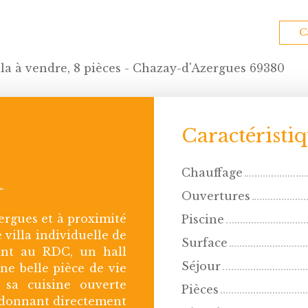
C
lla à vendre, 8 pièces - Chazay-d'Azergues 69380
Caractéristi
Chauffage
.
Ouvertures
ergues et à proximité
Piscine
villa individuelle de
Surface
rant au RDC, un hall
Séjour
e belle pièce de vie
 sa cuisine ouverte
Pièces
 donnant directement