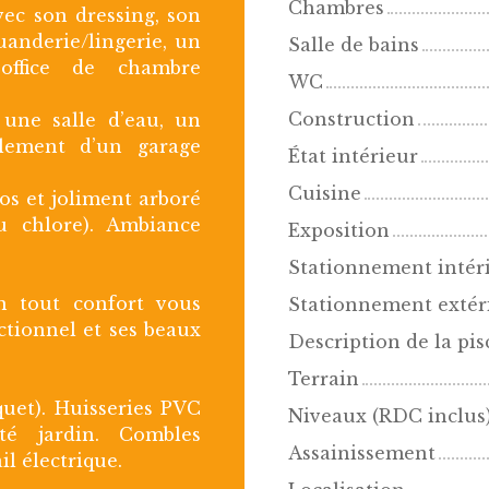
Chambres
avec son dressing, son
uanderie/lingerie, un
Salle de bains
office de chambre
WC
Construction
 une salle d’eau, un
alement d’un garage
État intérieur
Cuisine
los et joliment arboré
u chlore). Ambiance
Exposition
Stationnement intér
on tout confort vous
Stationnement extér
ctionnel et ses beaux
Description de la pis
Terrain
quet). Huisseries PVC
Niveaux (RDC inclus
oté jardin. Combles
Assainissement
il électrique.