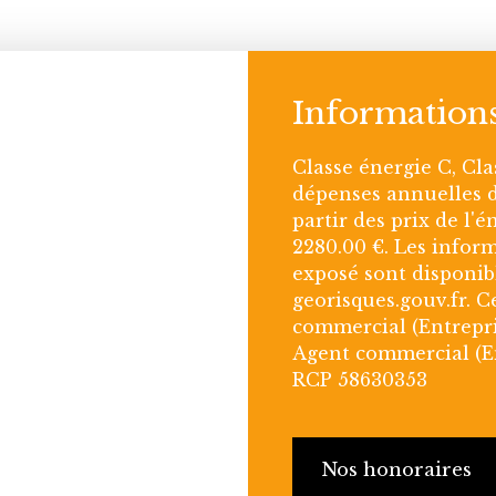
Information
Classe énergie C, Cl
dépenses annuelles d
partir des prix de l'é
2280.00 €. Les inform
exposé sont disponibl
georisques.gouv.fr. 
commercial (Entrepri
Agent commercial (En
RCP 58630353
Nos honoraires