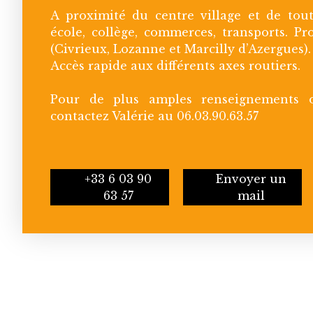
A proximité du centre village et de tou
école, collège, commerces, transports. P
(Civrieux, Lozanne et Marcilly d’Azergues).
Accès rapide aux différents axes routiers.
Pour de plus amples renseignements o
contactez Valérie au 06.03.90.63.57
+33 6 03 90
Envoyer un
63 57
mail