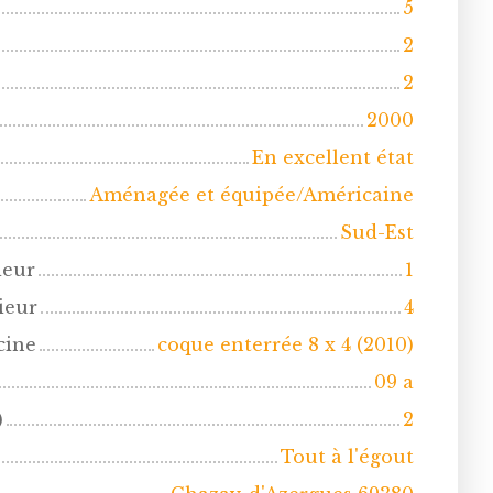
5
2
2
2000
En excellent état
Aménagée et équipée/Américaine
Sud-Est
ieur
1
ieur
4
cine
coque enterrée 8 x 4 (2010)
09 a
)
2
Tout à l'égout