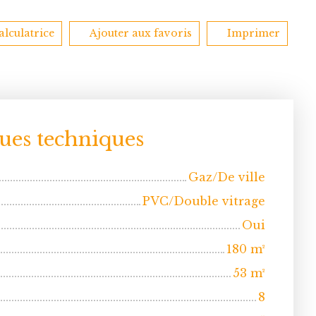
alculatrice
Ajouter aux favoris
Imprimer
ques techniques
Gaz/De ville
PVC/Double vitrage
Oui
180
m²
53
m²
8