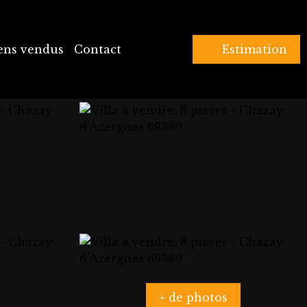
ens vendus
Contact
Estimation
+ de photos