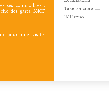
Localisation
tes ses commodités :
Taxe foncière
roche des gares SNCF
Référence
u pour une visite,