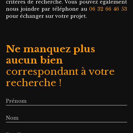
critères de recherche. Vous pouvez également
d’une cheminée,
nous joindre par téléphone au
06 32 66 46 53
idéal pour des
pour échanger sur votre projet.
moments
conviviaux. Vous
trouverez
également deux
Ne manquez plus
grandes chambres
(13 et 15 m²), avec
aucun bien
la possibilité
d’aménager une
correspondant à votre
troisième chambre
recherche !
au même niveau.
Une salle de bains
et des toilettes
Prénom
indépendants
complètent cet
espace, ainsi que
Nom
de nombreux
rangements