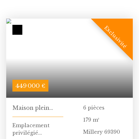
Exclusivité
449 000
€
Maison plein
6
pièces
centre de Millery
179
m²
sur 1000m² de
Emplacement
Terrain
Millery 69390
privilégié à