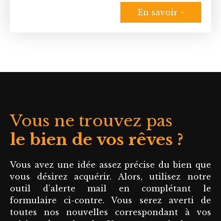
Millery, à
En savoir +
proximité
immédiate des
commerces, des
écoles et de la
place du marché.
Découvrez cette
spacieuse maison
de plain-pied,
d’une superficie de
Vous ne trouvez pas
179 m² Carrez,
édifiée sur un
le bien de vos rêves ?
terrain généreux
de 1018 m².
Vous avez une idée assez précise du bien que
L’entrée mène à
vous désirez acquérir. Alors, utilisez notre
une cuisine
outil d’alerte mail en complétant le
indépendante et à
formulaire ci-contre. Vous serez averti de
un vaste séjour de
toutes nos nouvelles correspondant à vos
40 m² agrémenté