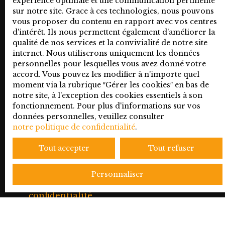
expérience optimale et une communication pertinente
supplémentaire ?
vous ne souhaitez pas faire l'objet de
sur notre site. Grace à ces technologies, nous pouvons
Vous disposerez
prospection commerciale par voie
vous proposer du contenu en rapport avec vos centres
de 160 m² de
téléphonique, vous pouvez vous inscrire
d'intérêt. Ils nous permettent également d'améliorer la
combles
gratuitement sur la liste d'opposition au
qualité de nos services et la convivialité de notre site
aménageables,
démarchage téléphonique, prévu par
internet. Nous utiliserons uniquement les données
offrant un
l'article L223-1 du code de la
personnelles pour lesquelles vous avez donné votre
potentiel illimité
consommation, sur le site Internet
accord. Vous pouvez les modifier à n'importe quel
moment via la rubrique ″Gérer les cookies″ en bas de
pour
www.bloctel.gouv.fr ou par courrier
notre site, à l'exception des cookies essentiels à son
personnaliser
adressé à :
fonctionnement. Pour plus d'informations sur vos
votre intérieur. La
données personnelles, veuillez consulter
maison est
Société Worldline, Service Bloctel, CS
notre politique de confidentialité
.
équipée de
61311, 41013 BLOIS CEDEX.
doubles vitrages,
Tout accepter
Tout refuser
de volets
Pour en savoir plus sur le traitement de
électriques et
vos données personnelles, veuillez
Personnaliser
d’une chaudière
consulter notre
politique de
au fioul. Des
confidentialité
.
travaux sont à
prévoir pour