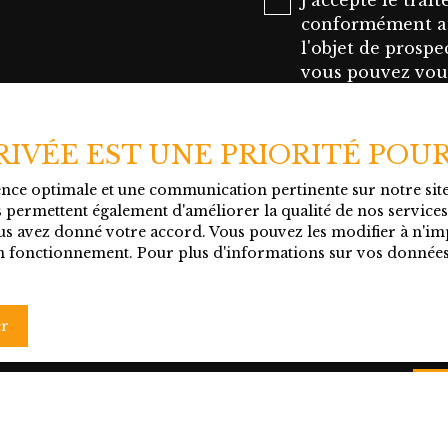
J'accepte le tra
Dole, à 1h40 de Lyon et 2h de GENÈVE. A p
conformément au
immédiate de l'A39/A6 et A40 Bien rare à voir a
l'objet de prosp
Contactez Emilie PERNELLE au 06. 32. 66. 46. 5
vous pouvez vous
visite ou de plus amples informations. DPE en cours
d'opposition au
l'article L223-1 
Internet www.bloc
PRIVÉE EST UNE PRIORITÉ POU
ience optimale et une communication pertinente sur notre si
Société Worldlin
 permettent également d'améliorer la qualité de nos services e
CEDEX.
s avez donné votre accord. Vous pouvez les modifier à n'imp
 son fonctionnement. Pour plus d'informations sur vos données
Pour en savoir p
personnelles, ve
confidentialité
.
er