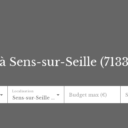
 Sens-sur-Seille (713
Localisation
Budget max (€)
S
Sens-sur-Seille (71330)