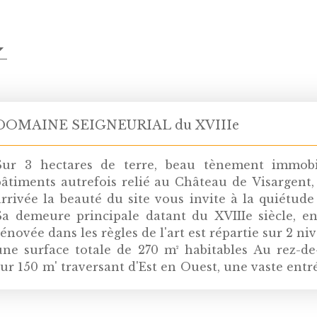
DOMAINE SEIGNEURIAL du XVIIIe
Sur 3 hectares de terre, beau tènement immobi
bâtiments autrefois relié au Château de Visargent,
arrivée la beauté du site vous invite à la quiétude
Sa demeure principale datant du XVIIIe siècle, e
rénovée dans les règles de l'art est répartie sur 2 n
une surface totale de 270 m² habitables Au rez-de
sur 150 m' traversant d'Est en Ouest, une vaste ent
escalier central desservant l'étage, une grand
familiale toute équipée ouverte sur sa salle à 