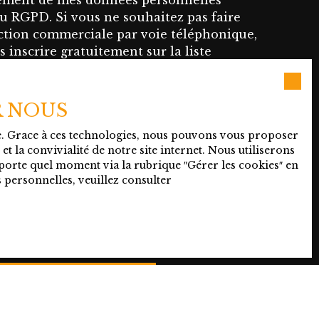
itement de mes données personnelles
roximité
 RGPD. Si vous ne souhaitez pas faire
bsolument.
ection commerciale par voie téléphonique,
3 pour une
 inscrire gratuitement sur la liste
 démarchage téléphonique, prévu par
du code de la consommation, sur le site
tel.gouv.fr ou par courrier adressé à :
R NOUS
te. Grace à ces technologies, nous pouvons vous proposer
e, Service Bloctel, CS 61311, 41013 BLOIS
t la convivialité de notre site internet. Nous utiliserons
orte quel moment via la rubrique ″Gérer les cookies″ en
 personnelles, veuillez consulter
lus sur le traitement de vos données
uillez consulter notre
politique de
Recevoir des annonces