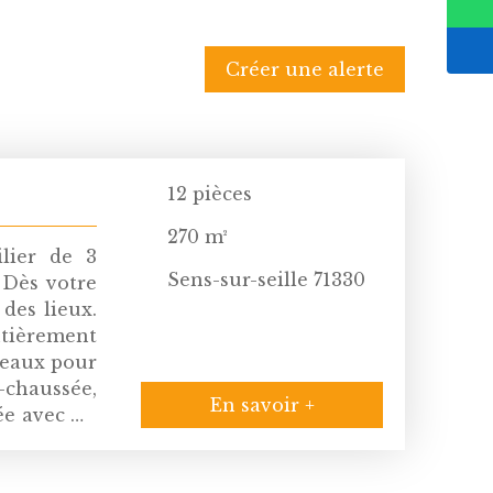
Créer une alerte
12
pièces
270
m²
lier de 3
Sens-sur-seille 71330
 Dès votre
 des lieux.
ntièrement
iveaux pour
-chaussée,
En savoir +
rée avec un
e cuisine
manger, un