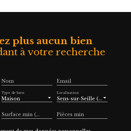
ajestueuse
t toilettes
me entrée
ouverte de
l'étage : 5
s privées.
z plus aucun bien
turale, sa
ant à votre recherche
nvie à des
en famille
rger d'une
 gourmands.
libre court
Nom
Email
abitation
u" laissant
Type de bien
Localisation
ins. Et le
Maison
Sens-sur-Seille (71330)
se présager
n endroit
Surface min (m²)
Pièces min
endu. A 20
roport de